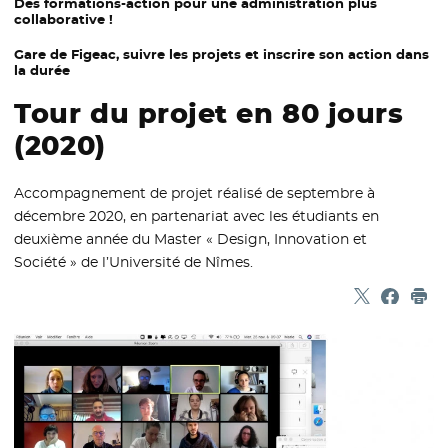
Des formations-action pour une administration plus
collaborative !
Gare de Figeac, suivre les projets et inscrire son action dans
la durée
Tour du projet en 80 jours
(2020)
Accompagnement de projet réalisé de septembre à
décembre 2020, en partenariat avec les étudiants en
deuxième année du Master « Design, Innovation et
Société » de l’Université de Nîmes.
Partager sur
- Nouvelle f
Partage
- Nouvel
Imp