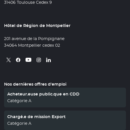
31406 Toulouse Cedex 9
Hôtel de Région de Montpellier
201 avenue de la Pompignane
34064 Montpellier cedex 02
Retrouvez nous sur X
- Nouvelle fenêtre
Retrouvez nous sur Facebook
- Nouvelle fenêtre
Retrouvez nous sur Instagram
- Nouvelle fenêtre
Retrouvez nous sur Linkedin
- Nouvelle fenêtre
Retrouvez nous sur Youtube
- Nouvelle fenêtre
Nos dernières offres d'emploi
Acheteur.euse public.que en CDD
Catégorie A
Chargé.e de mission Export
Catégorie A