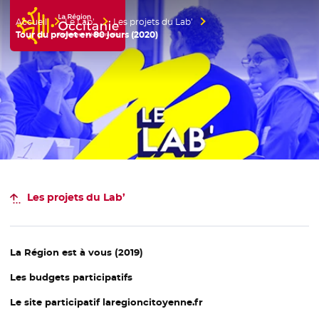
Accueil
Le Lab’
Les projets du Lab’
Accueil Région Occitanie / Pyrénées-Méditerranée
Tour du projet en 80 jours (2020)
Les projets du Lab’
La Région est à vous (2019)
Les budgets participatifs
Le site participatif laregioncitoyenne.fr