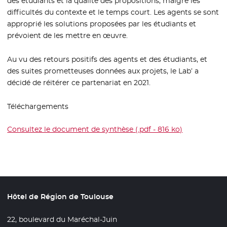
des étudiants et la qualité des propositions, malgré les
difficultés du contexte et le temps court. Les agents se sont
approprié les solutions proposées par les étudiants et
prévoient de les mettre en œuvre.
Au vu des retours positifs des agents et des étudiants, et
des suites prometteuses données aux projets, le Lab’ a
décidé de réitérer ce partenariat en 2021.
Téléchargements
Consultez le document de synthèse (.pdf - 816 ko)
- Nouvelle f
Hôtel de Région de Toulouse
22, boulevard du Maréchal-Juin