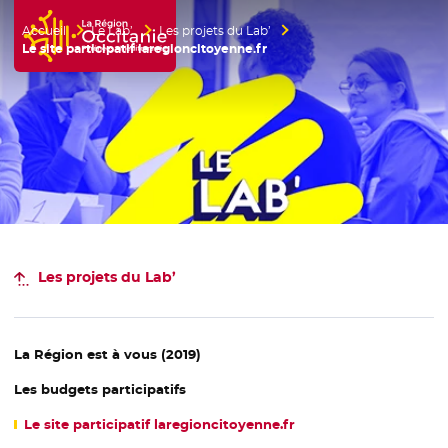
Accueil
Le Lab’
Les projets du Lab’
Accueil Région Occitanie / Pyrénées-Méditerranée
Le site participatif laregioncitoyenne.fr
Les projets du Lab’
La Région est à vous (2019)
Les budgets participatifs
Le site participatif laregioncitoyenne.fr