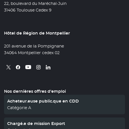
22, boulevard du Maréchal-Juin
31406 Toulouse Cedex 9
Hôtel de Région de Montpellier
201 avenue de la Pompignane
34064 Montpellier cedex 02
Retrouvez nous sur X
- Nouvelle fenêtre
Retrouvez nous sur Facebook
- Nouvelle fenêtre
Retrouvez nous sur Instagram
- Nouvelle fenêtre
Retrouvez nous sur Linkedin
- Nouvelle fenêtre
Retrouvez nous sur Youtube
- Nouvelle fenêtre
Nos dernières offres d'emploi
Acheteur.euse public.que en CDD
Catégorie A
Chargé.e de mission Export