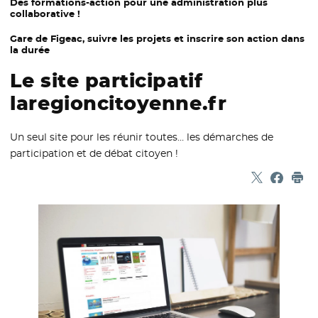
Des formations-action pour une administration plus
collaborative !
Gare de Figeac, suivre les projets et inscrire son action dans
la durée
Le site participatif
laregioncitoyenne.fr
Un seul site pour les réunir toutes… les démarches de
participation et de débat citoyen !
Partager sur
- Nouvelle f
Partage
- Nouvel
Imp