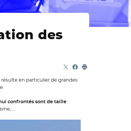
ation des
Partager sur X
- Nouvelle fenêtre
Partager sur Facebook
- Nouvelle fenêtre
Imprimer
 résulte en particulier de grandes
e.
hui confrontés sont de taille
:
isme, …