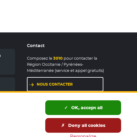
Contact
n
Composez le
3010
pour contacter la
Région Occitanie / Pyrénées-
Méditerranée (service et appel gratuits)
NOUS CONTACTER
- NOUVELLE FENÊTRE
LES MAISONS DE RÉGION
- NOUVELLE FENÊTRE
OK, accept all
Deny all cookies
és publics
Accessibilité : partiellement conforme
Personalize