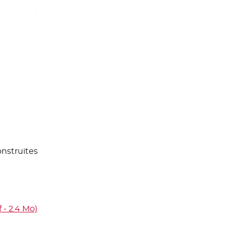
nstruites
 - 2.4 Mo)
- Nouvelle fenêtre