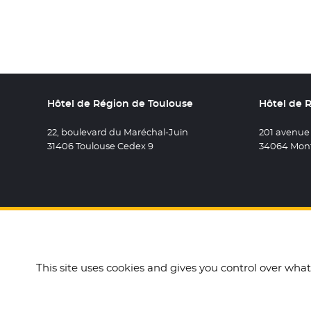
Hôtel de Région de Toulouse
Hôtel de 
22, boulevard du Maréchal-Juin
201 avenue
31406 Toulouse Cedex 9
34064 Mont
Retrouvez 
- Nouvel
Retro
- N
R
This site uses cookies and gives you control over wha
Accueil
Mentions légales
Données personnelles e