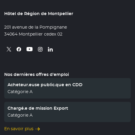
Hôtel de Région de Montpellier
201 avenue de la Pompignane
34064 Montpellier cedex 02
Retrouvez nous sur X
- Nouvelle fenêtre
Retrouvez nous sur Facebook
- Nouvelle fenêtre
Retrouvez nous sur Instagram
- Nouvelle fenêtre
Retrouvez nous sur Linkedin
- Nouvelle fenêtre
Retrouvez nous sur Youtube
- Nouvelle fenêtre
Nos dernières offres d'emploi
Acheteur.euse public.que en CDD
Catégorie A
Chargé.e de mission Export
Catégorie A
En savoir plus