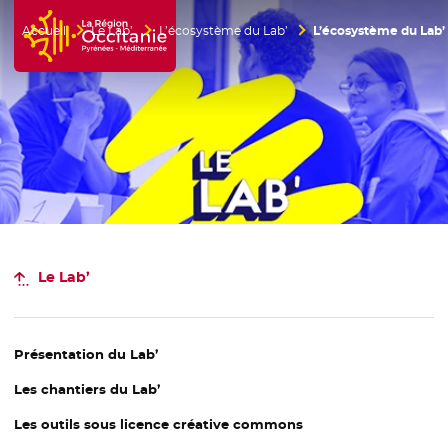
Accueil
Le Lab’
L’écosystème du Lab’
L’écosystème du Lab’
Accueil Région Occitanie / Pyrénées-Méditerranée
Le Lab’
Présentation du Lab’
Les chantiers
du Lab’
Les outils
sous licence créative commons