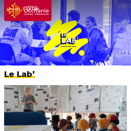
Accueil
Le Lab’
Accueil Région Occitanie / Pyrénées-Méditerranée
Le Lab’