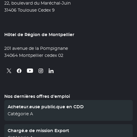
22, boulevard du Maréchal-Juin
31406 Toulouse Cedex 9
Hôtel de Région de Montpellier
201 avenue de la Pompignane
34064 Montpellier cedex 02
Retrouvez nous sur X
- Nouvelle fenêtre
Retrouvez nous sur Facebook
- Nouvelle fenêtre
Retrouvez nous sur Instagram
- Nouvelle fenêtre
Retrouvez nous sur Linkedin
- Nouvelle fenêtre
Retrouvez nous sur Youtube
- Nouvelle fenêtre
Nos dernières offres d'emploi
Acheteur.euse public.que en CDD
Catégorie A
Chargé.e de mission Export